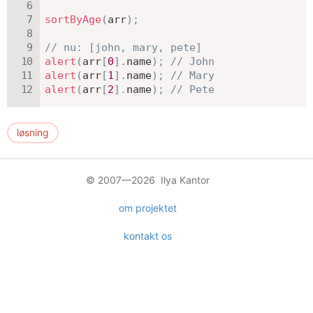
sortByAge
(
arr
)
;
// nu: [john, mary, pete]
alert
(
arr
[
0
]
.
name
)
;
// John
alert
(
arr
[
1
]
.
name
)
;
// Mary
alert
(
arr
[
2
]
.
name
)
;
// Pete
løsning
© 2007—2026 Ilya Kantor
om projektet
kontakt os