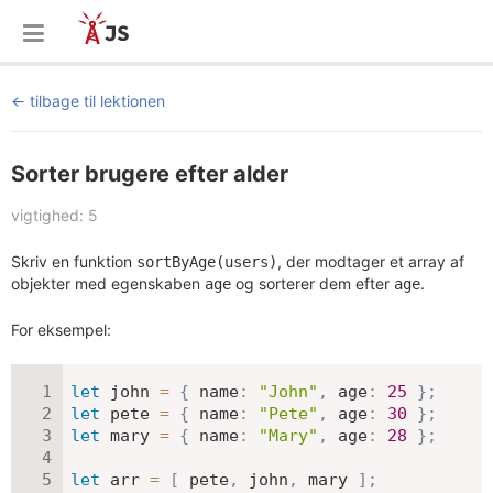
tilbage til lektionen
Sorter brugere efter alder
vigtighed: 5
Skriv en funktion
, der modtager et array af
sortByAge(users)
objekter med egenskaben
og sorterer dem efter
.
age
age
For eksempel:
let
 john 
=
{
name
:
"John"
,
age
:
25
}
;
let
 pete 
=
{
name
:
"Pete"
,
age
:
30
}
;
let
 mary 
=
{
name
:
"Mary"
,
age
:
28
}
;
let
 arr 
=
[
 pete
,
 john
,
 mary 
]
;