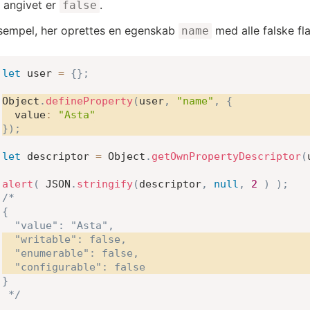
r angivet er
.
false
sempel, her oprettes en egenskab
med alle falske fl
name
let
 user 
=
{
}
;
Object
.
defineProperty
(
user
,
"name"
,
{
value
:
"Asta"
}
)
;
let
 descriptor 
=
 Object
.
getOwnPropertyDescriptor
(
alert
(
JSON
.
stringify
(
descriptor
,
null
,
2
)
)
;
/*

{

  "writable": false,

  "enumerable": false,

  "configurable": false
}

 */