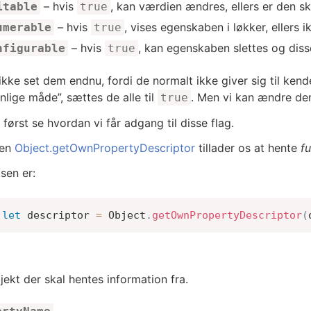
– hvis
, kan værdien ændres, ellers er den sk
itable
true
– hvis
, vises egenskaben i løkker, ellers i
umerable
true
– hvis
, kan egenskaben slettes og disse
nfigurable
true
 ikke set dem endnu, fordi de normalt ikke giver sig til ken
lige måde”, sættes de alle til
. Men vi kan ændre de
true
 først se hvordan vi får adgang til disse flag.
den
Object.getOwnPropertyDescriptor
tillader os at hente
fu
sen er:
let
 descriptor 
=
 Object
.
getOwnPropertyDescriptor
(
jekt der skal hentes information fra.