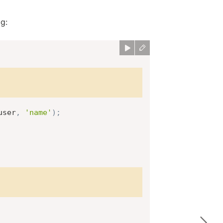
ag:
user
,
'name'
)
;