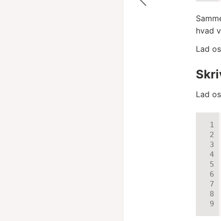
Sammen
hvad v
Lad os
Skri
Lad o