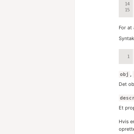
For at
Syntak
,
obj
Det ob
desc
Et pro
Hvis e
oprett