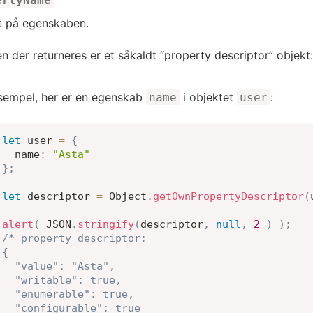
ertyName
 på egenskaben.
n der returneres er et såkaldt “property descriptor” objekt
sempel, her er en egenskab
i objektet
:
name
user
let
 user 
=
{
name
:
"Asta"
}
;
let
 descriptor 
=
 Object
.
getOwnPropertyDescriptor
(
alert
(
JSON
.
stringify
(
descriptor
,
null
,
2
)
)
;
/* property descriptor:

{

  "value": "Asta",

  "writable": true,

  "enumerable": true,

  "configurable": true
