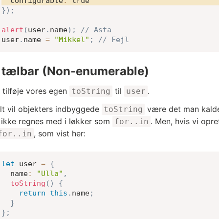
configurable
:
true
}
)
;
alert
(
user
.
name
)
;
// Asta
user
.
name 
=
"Mikkel"
;
// Fejl
 tælbar (Non-enumerable)
 tilføje vores egen
til
.
toString
user
t vil objekters indbyggede
være det man kald
toString
 ikke regnes med i løkker som
. Men, hvis vi opr
for..in
, som vist her:
for..in
let
 user 
=
{
name
:
"Ulla"
,
toString
(
)
{
return
this
.
name
;
}
}
;