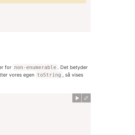
er for
. Det betyder
non-enumerable
etter vores egen
, så vises
toString