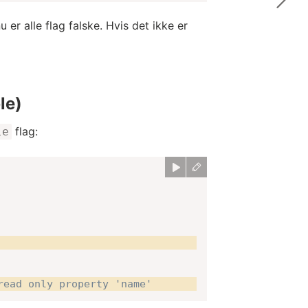
 er alle flag falske. Hvis det ikke er
le)
flag:
le
read only property 'name'