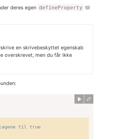
nder deres egen
til
defineProperty
erskrive en skrivebeskyttet egenskab
ve overskrevet, men du får ikke
bunden:
lagene til true