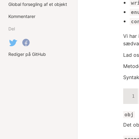
wr
Global forsegling af et objekt
en
Kommentarer
co
Del
Vi har
sædvan
Rediger på GitHub
Lad os
Meto
Syntak
obj
Det ob