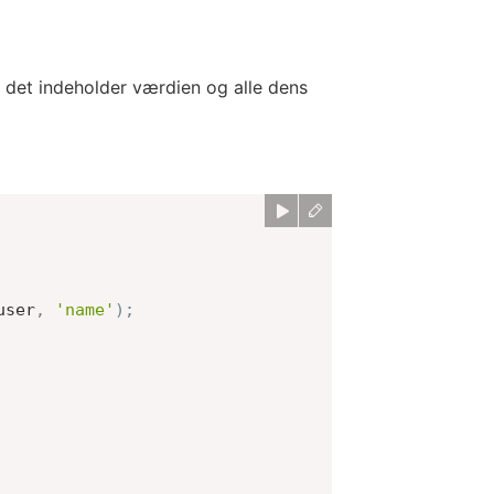
: det indeholder værdien og alle dens
user
,
'name'
)
;