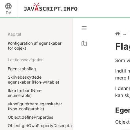
DA
Kapitel
Konfiguration af egenskaber
Fla
for objekt
Lektionsnavigation
Som vi
Egenskabsflag
Indtil
Skrivebeskyttede
mere f
egenskaber (Non-writable)
I denn
Ikke tælbar (Non-
kan sk
enumerable)
ukonfigurérbare egenskaber
Ege
(Non-configurable)
Object.defineProperties
Objekt
Object.getOwnPropertyDescriptors