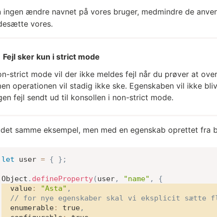
 ingen ændre navnet på vores bruger, medmindre de anve
idesætte vores.
Fejl sker kun i strict mode
on-strict mode vil der ikke meldes fejl når du prøver at ov
en operationen vil stadig ikke ske. Egenskaben vil ikke bli
en fejl sendt ud til konsollen i non-strict mode.
 det samme eksempel, men med en egenskab oprettet fra 
let
 user 
=
{
}
;
Object
.
defineProperty
(
user
,
"name"
,
{
value
:
"Asta"
,
// for nye egenskaber skal vi eksplicit sætte f
enumerable
:
true
,