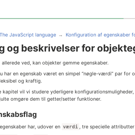
The JavaScript language
Konfiguration af egenskaber f
g og beskrivelser for objekt
 allerede ved, kan objekter gemme egenskaber.
 nu har en egenskab været en simpel “nøgle-værdi” par for 
leksibel og kraftig.
e kapitel vil vi studere yderligere konfigurationsmuligheder, 
julte omgøre dem til getter/setter funktioner.
nskabsflag
egenskaber har, udover en
, tre specielle attributter
værdi