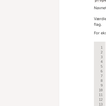
prop
Navnet
Værdie
flag.
For ek