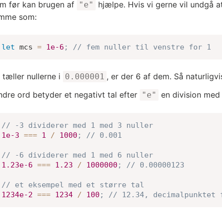
m før kan brugen af
hjælpe. Hvis vi gerne vil undgå at 
"e"
amme som:
let
 mcs 
=
1e-6
;
// fem nuller til venstre for 1
 tæller nullerne i
, er der 6 af dem. Så naturligv
0.000001
dre ord betyder et negativt tal efter
en division med 1
"e"
// -3 dividerer med 1 med 3 nuller
1e-3
===
1
/
1000
;
// 0.001
// -6 dividerer med 1 med 6 nuller
1.23e-6
===
1.23
/
1000000
;
// 0.00000123
// et eksempel med et større tal
1234e-2
===
1234
/
100
;
// 12.34, decimalpunktet 