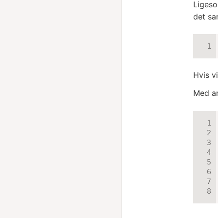
Ligeso
det s
Hvis vi
Med an