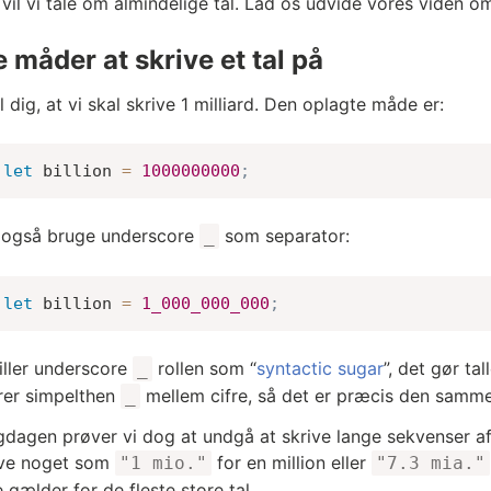
 vil vi tale om almindelige tal. Lad os udvide vores viden 
e måder at skrive et tal på
l dig, at vi skal skrive 1 milliard. Den oplagte måde er:
let
 billion 
=
1000000000
;
 også bruge underscore
som separator:
_
let
 billion 
=
1_000_000_000
;
iller underscore
rollen som “
syntactic sugar
”, det gør t
_
rer simpelthen
mellem cifre, så det er præcis den samme
_
igdagen prøver vi dog at undgå at skrive lange sekvenser af n
ive noget som
for en million eller
"1 mio."
"7.3 mia."
gælder for de fleste store tal.