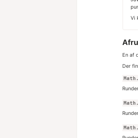
pun
Vi 
Afr
En af 
Der fi
Math
Runde
Math
Runde
Math
Runder