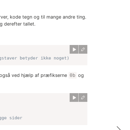
rver, kode tegn og til mange andre ting.
 derefter tallet.
gstaver betyder ikke noget)
 også ved hjælp af præfikserne
og
0b
gge sider