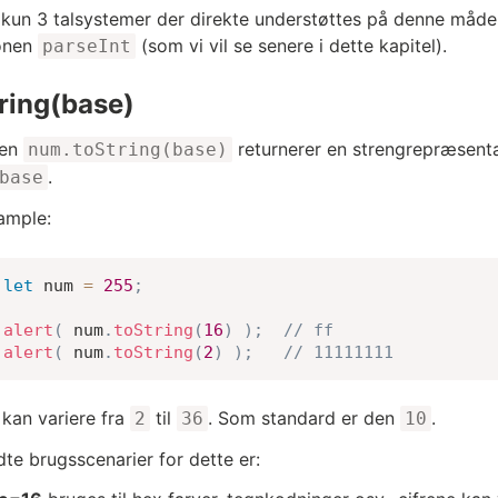
 kun 3 talsystemer der direkte understøttes på denne måde.
onen
(som vi vil se senere i dette kapitel).
parseInt
ring(base)
den
returnerer en strengrepræsent
num.toString(base)
.
base
ample:
let
 num 
=
255
;
alert
(
 num
.
toString
(
16
)
)
;
// ff
alert
(
 num
.
toString
(
2
)
)
;
// 11111111
kan variere fra
til
. Som standard er den
.
2
36
10
te brugsscenarier for dette er: