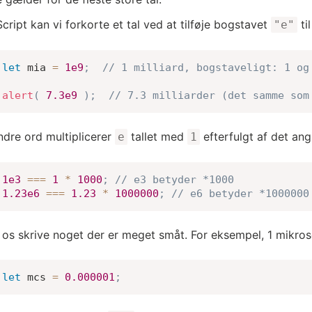
Script kan vi forkorte et tal ved at tilføje bogstavet
ti
"e"
let
 mia 
=
1e9
;
// 1 milliard, bogstaveligt: 1 og
alert
(
7.3e9
)
;
// 7.3 milliarder (det samme som
dre ord multiplicerer
tallet med
efterfulgt af det angi
e
1
1e3
===
1
*
1000
;
// e3 betyder *1000
1.23e6
===
1.23
*
1000000
;
// e6 betyder *1000000
 os skrive noget der er meget småt. For eksempel, 1 mikrose
let
 mсs 
=
0.000001
;