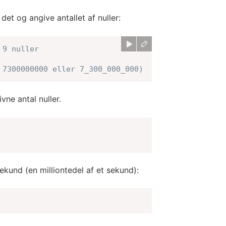
l det og angive antallet af nuller:
 9 nuller
 7300000000 eller 7_300_000_000)
vne antal nuller.
kund (en milliontedel af et sekund):