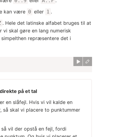
n være
eller
.
0..9
A..F
ene kan være
eller
.
0
1
. Hele det latinske alfabet bruges til at
Z
r vi skal gøre en lang numerisk
n simpelthen repræsentere det i
rekte på et tal
r en slåfejl. Hvis vi vil kalde en
, så skal vi placere to punktummer
, så vil der opstå en fejl, fordi
e punktum. Og hvis vi placerer et