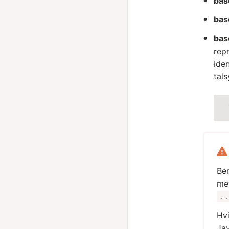
bas
bas
ba
repr
ide
tal
Be
met
..
Hvi
Jav