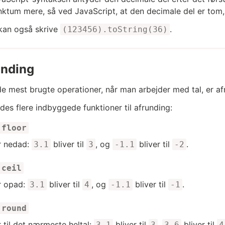
ktum mere, så ved JavaScript, at den decimale del er tom
kan også skrive
.
(123456).toString(36)
unding
de mest brugte operationer, når man arbejder med tal, er af
ndes flere indbyggede funktioner til afrunding:
.floor
r nedad:
bliver til
, og
bliver til
.
3.1
3
-1.1
-2
.ceil
r opad:
bliver til
, og
bliver til
.
3.1
4
-1.1
-1
.round
 til det nærmeste heltal:
bliver til
,
bliver til
3.1
3
3.6
4