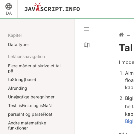
DA
Kapitel
Data typer
Ta
Lektionsnavigation
I mode
Flere måder at skrive et tal
på
Alm
toString(base)
floa
kapi
Afrunding
Unøjagtige beregninger
BigI
Test: isFinite og isNaN
helt
kap
parseInt og parseFloat
BigI
Andre matematiske
funktioner