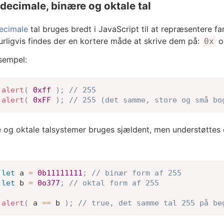
decimale, binære og oktale tal
ecimale
tal bruges bredt i JavaScript til at repræsentere fa
urligvis findes der en kortere måde at skrive dem på:
og
0x
sempel:
alert
(
0xff
)
;
// 255
alert
(
0xFF
)
;
// 255 (det samme, store og små bo
 og oktale talsystemer bruges sjældent, men understøttes
let
 a 
=
0b11111111
;
// binær form af 255
let
 b 
=
0o377
;
// oktal form af 255
alert
(
 a 
==
 b 
)
;
// true, det samme tal 255 på be