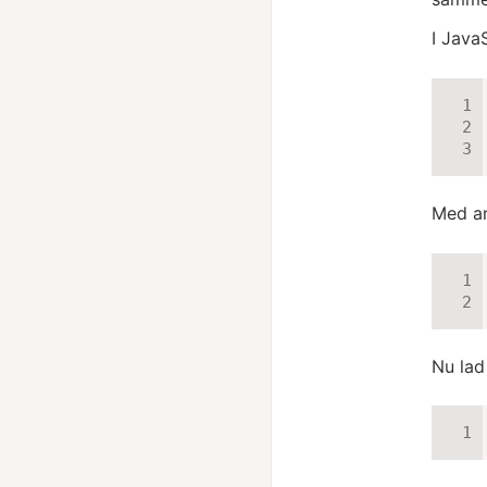
I Java
Med an
Nu lad