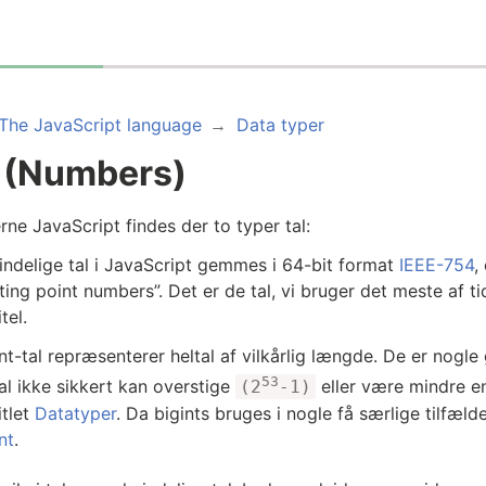
The JavaScript language
Data typer
l (Numbers)
rne JavaScript findes der to typer tal:
indelige tal i JavaScript gemmes i 64-bit format
IEEE-754
,
ting point numbers”. Det er de tal, vi bruger det meste af ti
tel.
nt-tal repræsenterer heltal af vilkårlig længde. De er nogl
53
al ikke sikkert kan overstige
eller være mindre 
(2
-1)
itlet
Datatyper
. Da bigints bruges i nogle få særlige tilfælde
nt
.