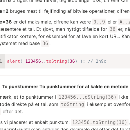
e=16
bruges til hex farver, tegnkodninger osv., cifrene ka
e=2
bruges mest til fejlfinding af bitvise operationer, cifr
se=36
er det maksimale, cifrene kan være
eller
0..9
A..
æsentere et tal. Et sjovt, men nyttigt tilfælde for
er, nå
36
ntifikator kortere, for eksempel for at lave en kort URL. Ka
systemet med base
:
36
alert
(
123456.
.
toString
(
36
)
)
;
// 2n9c
To punktummer To punktummer for at kalde en metode di
mærk, at to punktummer i
ikke e
123456..toString(36)
ode direkte på et tal, som
i eksemplet ovenfor
toString
efter det.
s vi placerer et enkelt punktum:
123456.toString(36)
aScript-syntaksen antyder den decimale del efter det først