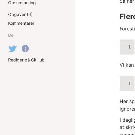
Så her
Opsummering
Opgaver (6)
Fler
Kommentarer
Foresti
Del
Rediger på GitHub
Vi kan
Her sp
ignore
I dagl
at skr
samme 