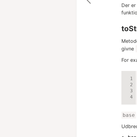
Der er
funkti
toSt
Meto
givne
For ex
base
Udbred