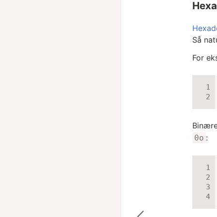
Hexa
Hexad
Så nat
For ek
Binære
:
0o