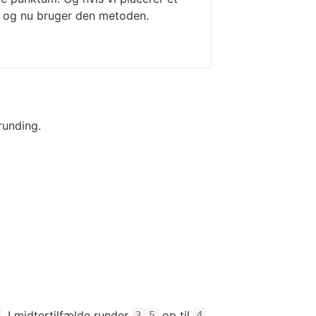
, og nu bruger den metoden.
runding.
. I midtertilfælde runder
op til
,
3.5
4