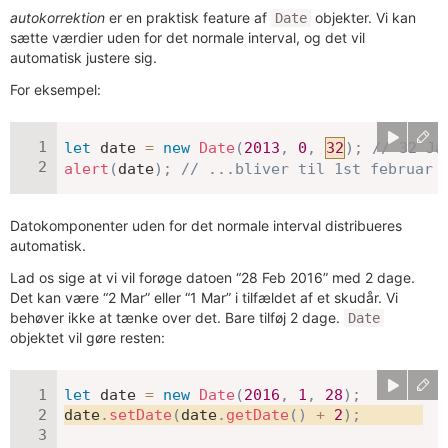
autokorrektion
er en praktisk feature af
objekter. Vi kan
Date
sætte værdier uden for det normale interval, og det vil
automatisk justere sig.
For eksempel:
let
 date 
=
new
Date
(
2013
,
0
,
32
)
;
// 32 Ja
alert
(
date
)
;
// ...bliver til 1st februar 
Datokomponenter uden for det normale interval distribueres
automatisk.
Lad os sige at vi vil forøge datoen “28 Feb 2016” med 2 dage.
Det kan være “2 Mar” eller “1 Mar” i tilfældet af et skudår. Vi
behøver ikke at tænke over det. Bare tilføj 2 dage.
Date
objektet vil gøre resten:
let
 date 
=
new
Date
(
2016
,
1
,
28
)
;
date
.
setDate
(
date
.
getDate
(
)
+
2
)
;