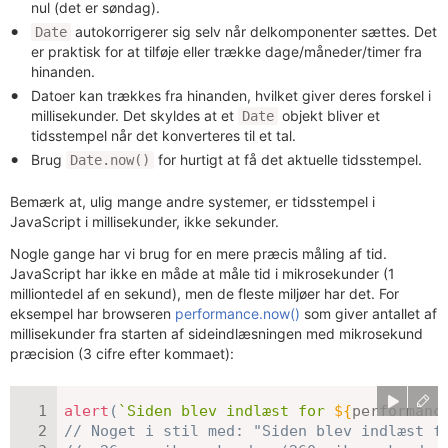
nul (det er søndag).
autokorrigerer sig selv når delkomponenter sættes. Det
Date
er praktisk for at tilføje eller trække dage/måneder/timer fra
hinanden.
Datoer kan trækkes fra hinanden, hvilket giver deres forskel i
millisekunder. Det skyldes at et
objekt bliver et
Date
tidsstempel når det konverteres til et tal.
Brug
for hurtigt at få det aktuelle tidsstempel.
Date.now()
Bemærk at, ulig mange andre systemer, er tidsstempel i
JavaScript i millisekunder, ikke sekunder.
Nogle gange har vi brug for en mere præcis måling af tid.
JavaScript har ikke en måde at måle tid i mikrosekunder (1
milliontedel af en sekund), men de fleste miljøer har det. For
eksempel har browseren
performance.now()
som giver antallet af
millisekunder fra starten af sideindlæsningen med mikrosekund
præcision (3 cifre efter kommaet):
alert
(
`
Siden blev indlæst for 
${
performanc
// Noget i stil med: "Siden blev indlæst f