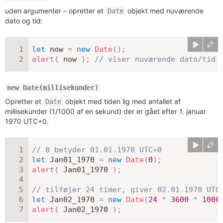
uden argumenter – opretter et
objekt med nuværende
Date
dato og tid:
let
 now 
=
new
Date
(
)
;
alert
(
 now 
)
;
// viser nuværende dato/tid
new Date(millisekunder)
Opretter et
objekt med tiden lig med antallet af
Date
millisekunder (1/1000 af en sekund) der er gået efter 1. januar
1970 UTC+0.
// 0 betyder 01.01.1970 UTC+0
let
 Jan01_1970 
=
new
Date
(
0
)
;
alert
(
 Jan01_1970 
)
;
// tilføjer 24 timer, giver 02.01.1970 UTC
let
 Jan02_1970 
=
new
Date
(
24
*
3600
*
1000
alert
(
 Jan02_1970 
)
;