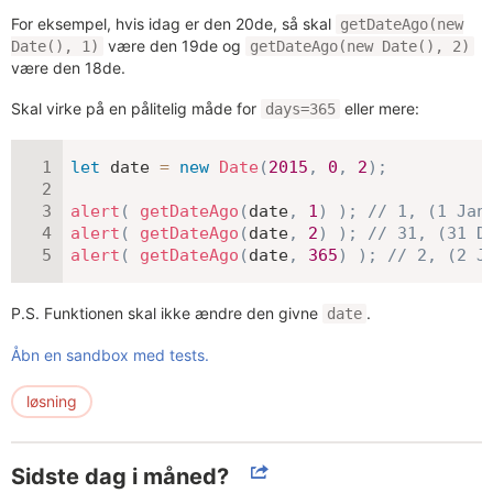
For eksempel, hvis idag er den 20de, så skal
getDateAgo(new
være den 19de og
Date(), 1)
getDateAgo(new Date(), 2)
være den 18de.
Skal virke på en pålitelig måde for
eller mere:
days=365
let
 date 
=
new
Date
(
2015
,
0
,
2
)
;
alert
(
getDateAgo
(
date
,
1
)
)
;
// 1, (1 Jan
alert
(
getDateAgo
(
date
,
2
)
)
;
// 31, (31 D
alert
(
getDateAgo
(
date
,
365
)
)
;
// 2, (2 J
P.S. Funktionen skal ikke ændre den givne
.
date
Åbn en sandbox med tests.
løsning
Sidste dag i måned?