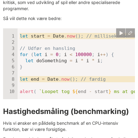
kritisk, som ved udvikling af spil eller andre specialiserede
programmer.
Så viil dette nok være bedre:
let
 start 
=
 Date
.
now
(
)
;
// millisekunder t
// Udfør en hansling
for
(
let
 i 
=
0
;
 i 
<
100000
;
 i
++
)
{
let
 doSomething 
=
 i 
*
 i 
*
 i
;
}
let
 end 
=
 Date
.
now
(
)
;
// færdig
alert
(
`
Loopet tog 
${
end 
-
 start
}
 ms at ge
Hastighedsmåling (benchmarking)
Hvis vi ønsker en pålidelig benchmark af en CPU-intensiv
funktion, bør vi være forsigtige.