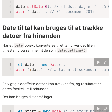
date
.
setDate
(
0
)
;
// mindste dag er 1, så 0
alert
(
 date 
)
;
// 31. december 2015
Date til tal kan bruges til at trække
datoer fra hinanden
Når et
objekt konverteres til et tal, bliver det til en
Date
timestamp på samme måde som
:
date.getTime()
let
 date 
=
new
Date
(
)
;
alert
(
+
date
)
;
// antal millisekunder, samm
En vigtig sideeffekt: datoer kan trækkes fra, og resultatet er
deres forskel i millisekunder.
Det kan bruges til tidsmålinger:
let
 start 
=
new
Date
(
)
;
// start måling af