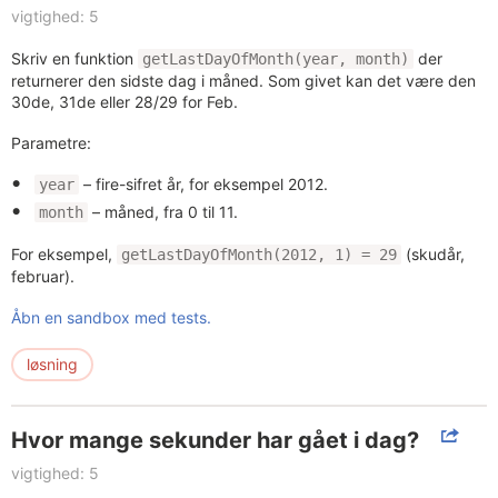
vigtighed: 5
Skriv en funktion
der
getLastDayOfMonth(year, month)
returnerer den sidste dag i måned. Som givet kan det være den
30de, 31de eller 28/29 for Feb.
Parametre:
– fire-sifret år, for eksempel 2012.
year
– måned, fra 0 til 11.
month
For eksempel,
(skudår,
getLastDayOfMonth(2012, 1) = 29
februar).
Åbn en sandbox med tests.
løsning
Hvor mange sekunder har gået i dag?
vigtighed: 5