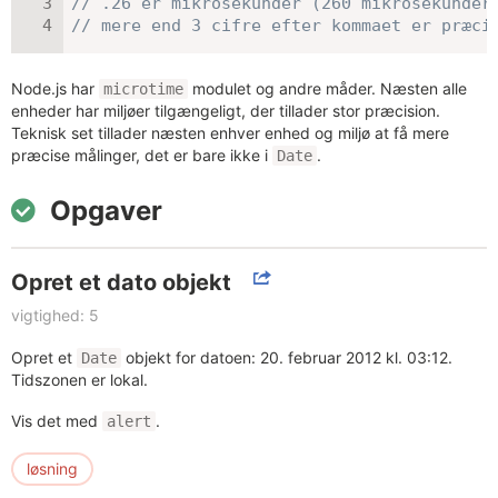
// .26 er mikrosekunder (260 mikrosekunder
// mere end 3 cifre efter kommaet er præci
Node.js har
modulet og andre måder. Næsten alle
microtime
enheder har miljøer tilgængeligt, der tillader stor præcision.
Teknisk set tillader næsten enhver enhed og miljø at få mere
præcise målinger, det er bare ikke i
.
Date
Opgaver
Opret et dato objekt
vigtighed: 5
Opret et
objekt for datoen: 20. februar 2012 kl. 03:12.
Date
Tidszonen er lokal.
Vis det med
.
alert
løsning