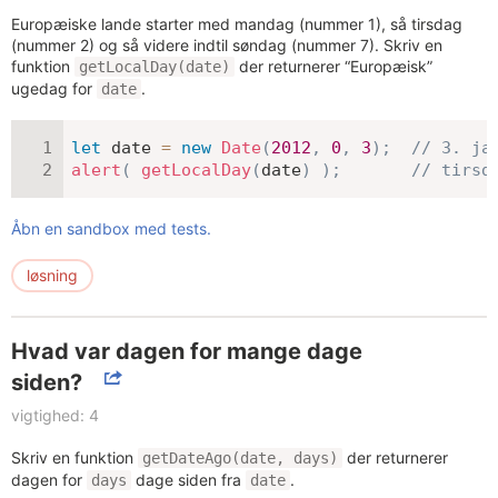
Europæiske lande starter med mandag (nummer 1), så tirsdag
(nummer 2) og så videre indtil søndag (nummer 7). Skriv en
funktion
der returnerer “Europæisk”
getLocalDay(date)
ugedag for
.
date
let
 date 
=
new
Date
(
2012
,
0
,
3
)
;
// 3. ja
alert
(
getLocalDay
(
date
)
)
;
// tirsd
Åbn en sandbox med tests.
løsning
Hvad var dagen for mange dage
siden?
vigtighed: 4
Skriv en funktion
der returnerer
getDateAgo(date, days)
dagen for
dage siden fra
.
days
date