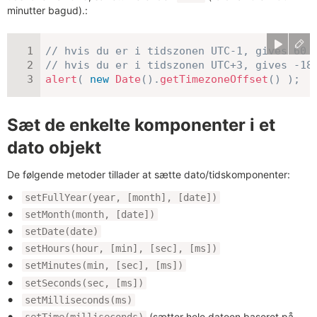
minutter bagud).:
// hvis du er i tidszonen UTC-1, gives 60
// hvis du er i tidszonen UTC+3, gives -18
alert
(
new
Date
(
)
.
getTimezoneOffset
(
)
)
;
Sæt de enkelte komponenter i et
dato objekt
De følgende metoder tillader at sætte dato/tidskomponenter:
setFullYear(year, [month], [date])
setMonth(month, [date])
setDate(date)
setHours(hour, [min], [sec], [ms])
setMinutes(min, [sec], [ms])
setSeconds(sec, [ms])
setMilliseconds(ms)
(sætter hele datoen baseret på
setTime(milliseconds)