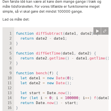
Den første idé kan være at køre dem mange gange i træk og
måle tidsforskellen. For vores tilfælde er funktionerne meget
simple, så vi skal gøre det mindst 100000 gange.
Lad os måle det:
function
diffSubtract
(
date1
,
 date2
)
{
return
 date2 
-
 date1
;
}
function
diffGetTime
(
date1
,
 date2
)
{
return
 date2
.
getTime
(
)
-
 date1
.
getTime
(
)
}
function
bench
(
f
)
{
let
 date1 
=
new
Date
(
0
)
;
let
 date2 
=
new
Date
(
)
;
let
 start 
=
 Date
.
now
(
)
;
for
(
let
 i 
=
0
;
 i 
<
100000
;
 i
++
)
f
(
date1
return
 Date
.
now
(
)
-
 start
;
}