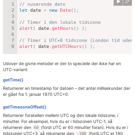
// nuværende dato
let
 date 
=
new
Date
(
)
;
// Timer i den lokale tidszone
alert
(
 date
.
getHours
(
)
)
;
// Timer i UTC+0 tidszone (London tid uden
alert
(
 date
.
getUTCHours
(
)
)
;
Udover de givne metoder er der to specielle der ikke har en
UTC-variant:
getTime()
Returnerer en timestamp for datoen – det antal millisekunder der
er gået fra 1. januar 1970 UTC+0.
getTimezoneOffset()
Returnerer forskellen mellem UTC og den lokale tidszone, i
minutter. For eksempel, hvis du er i tidszonen UTC-1, så
returnerer den
(fordi UTC er 60 minutter foran). Hvis du er i
60
tidszonen UTC+3, så returnerer den
(fordi UTC er 180
-180