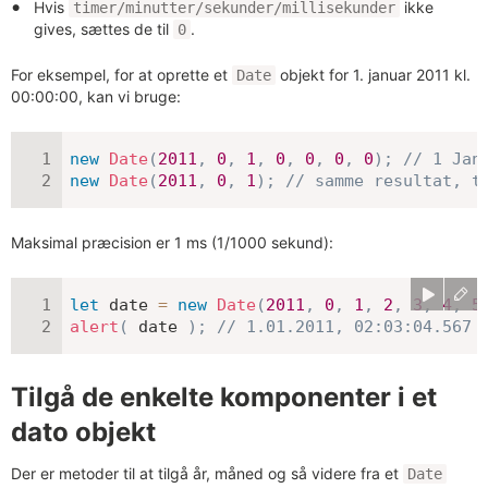
Hvis
ikke
timer/minutter/sekunder/millisekunder
gives, sættes de til
.
0
For eksempel, for at oprette et
objekt for 1. januar 2011 kl.
Date
00:00:00, kan vi bruge:
new
Date
(
2011
,
0
,
1
,
0
,
0
,
0
,
0
)
;
// 1 Jan
new
Date
(
2011
,
0
,
1
)
;
// samme resultat, t
Maksimal præcision er 1 ms (1/1000 sekund):
let
 date 
=
new
Date
(
2011
,
0
,
1
,
2
,
3
,
4
,
5
alert
(
 date 
)
;
// 1.01.2011, 02:03:04.567
Tilgå de enkelte komponenter i et
dato objekt
Der er metoder til at tilgå år, måned og så videre fra et
Date