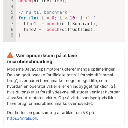
bench
(
diffGetTime
)
;
// nu til benchmark
for
(
let
 i 
=
0
;
 i 
<
10
;
 i
++
)
{
  time1 
+=
bench
(
diffSubtract
)
;
  time2 
+=
bench
(
diffGetTime
)
;
}
Vær opmærksom på at lave
microbenchmarking
Moderne JavaScript motorer udfører mange optimeringer.
De kan godt tweake “artificielle tests” i forhold til “normal
brug”, især når vi benchmarker noget meget lille, som
hvordan en operator virker eller en indbygget funktion. Så
hvis du ønsker at forstå ydeevne, så studér venligst hvordan
JavaScript-motoren virker. Og så vil du sandsynligvis ikke
have brug for microbenchmarks overhovedet.
Der findes en god samling af artikler om V8 på
https://mrale.ph
.