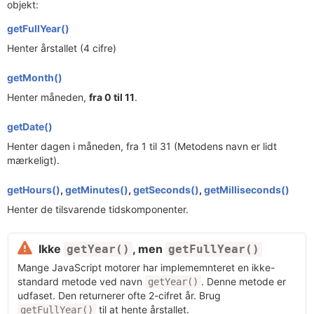
objekt:
getFullYear()
Henter årstallet (4 cifre)
getMonth()
Henter måneden,
fra 0 til 11
.
getDate()
Henter dagen i måneden, fra 1 til 31 (Metodens navn er lidt
mærkeligt).
getHours()
,
getMinutes()
,
getSeconds()
,
getMilliseconds()
Henter de tilsvarende tidskomponenter.
Ikke
, men
getYear()
getFullYear()
Mange JavaScript motorer har implememnteret en ikke-
standard metode ved navn
. Denne metode er
getYear()
udfaset. Den returnerer ofte 2-cifret år. Brug
til at hente årstallet.
getFullYear()