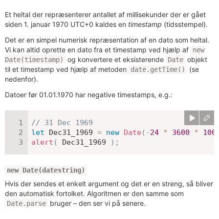
Et heltal der repræsenterer antallet af millisekunder der er gået
siden 1. januar 1970 UTC+0 kaldes en
timestamp
(tidsstempel).
Det er en simpel numerisk repræsentation af en dato som heltal.
Vi kan altid oprette en dato fra et timestamp ved hjælp af
new
og konvertere et eksisterende
objekt
Date(timestamp)
Date
til et timestamp ved hjælp af metoden
(se
date.getTime()
nedenfor).
Datoer før 01.01.1970 har negative timestamps, e.g.:
// 31 Dec 1969
let
 Dec31_1969 
=
new
Date
(
-
24
*
3600
*
100
alert
(
 Dec31_1969 
)
;
new Date(datestring)
Hvis der sendes et enkelt argument og det er en streng, så bliver
den automatisk fortolket. Algoritmen er den samme som
bruger – den ser vi på senere.
Date.parse