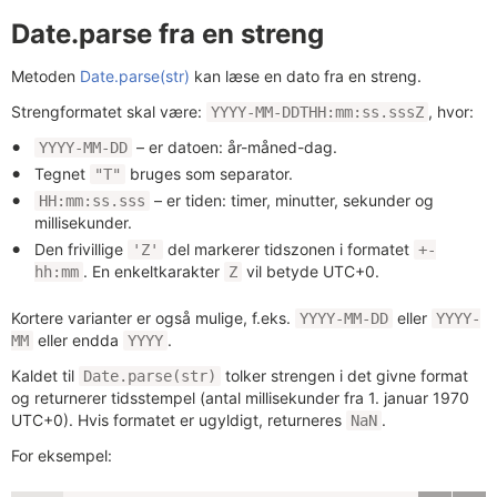
Date.parse fra en streng
Metoden
Date.parse(str)
kan læse en dato fra en streng.
Strengformatet skal være:
, hvor:
YYYY-MM-DDTHH:mm:ss.sssZ
– er datoen: år-måned-dag.
YYYY-MM-DD
Tegnet
bruges som separator.
"T"
– er tiden: timer, minutter, sekunder og
HH:mm:ss.sss
millisekunder.
Den frivillige
del markerer tidszonen i formatet
'Z'
+-
. En enkeltkarakter
vil betyde UTC+0.
hh:mm
Z
Kortere varianter er også mulige, f.eks.
eller
YYYY-MM-DD
YYYY-
eller endda
.
MM
YYYY
Kaldet til
tolker strengen i det givne format
Date.parse(str)
og returnerer tidsstempel (antal millisekunder fra 1. januar 1970
UTC+0). Hvis formatet er ugyldigt, returneres
.
NaN
For eksempel: