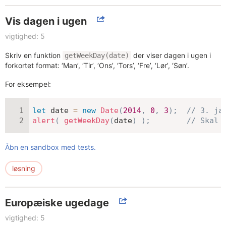
Vis dagen i ugen
vigtighed: 5
Skriv en funktion
der viser dagen i ugen i
getWeekDay(date)
forkortet format: ‘Man’, ‘Tir’, ‘Ons’, ‘Tors’, ‘Fre’, ‘Lør’, ‘Søn’.
For eksempel:
let
 date 
=
new
Date
(
2014
,
0
,
3
)
;
// 3. ja
alert
(
getWeekDay
(
date
)
)
;
// Skal 
Åbn en sandbox med tests.
løsning
Europæiske ugedage
vigtighed: 5