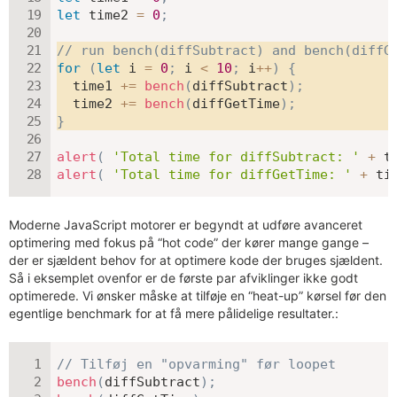
let
 time2 
=
0
;
// run bench(diffSubtract) and bench(diffG
for
(
let
 i 
=
0
;
 i 
<
10
;
 i
++
)
{
  time1 
+=
bench
(
diffSubtract
)
;
  time2 
+=
bench
(
diffGetTime
)
;
}
alert
(
'Total time for diffSubtract: '
+
 t
alert
(
'Total time for diffGetTime: '
+
 ti
Moderne JavaScript motorer er begyndt at udføre avanceret
optimering med fokus på “hot code” der kører mange gange –
der er sjældent behov for at optimere kode der bruges sjældent.
Så i eksemplet ovenfor er de første par afviklinger ikke godt
optimerede. Vi ønsker måske at tilføje en “heat-up” kørsel før den
egentlige benchmark for at få mere pålidelige resultater.:
// Tilføj en "opvarming" før loopet
bench
(
diffSubtract
)
;