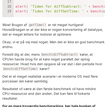
alert
(
'Tiden for diffSubtract: '
+
bench
(
alert
(
'Tiden for diffGetTime: '
+
bench
(
d
Wow! Brugen af
er ret meget hurtigere!
getTime()
Hovedårsagen er at der ikke er nogen konvertering af datatype,
det er meget lettere for motorer at optimere.
Okay, vi er på vej med noget. Men det er ikke en god benchmark
endnu.
Forestil dig at der, mens
kører, at
bench(diffSubtract)
CPU’en havde brug for at køre noget parallelt der optog
ressourcer. Hvad hvis den opgave så var slut i den periode hvor
kører?
bench(diffGetTime)
Det er et meget realistisk scenarie i et moderne OS med flere
porcesser der kører samtidig.
Resultatet vil være at den første benchmark vil have mindre
CPU-ressourcer end den anden. Det kan føre til forkerte
resultater.
For en mere troværdig benchmarking, bør hele bunken af