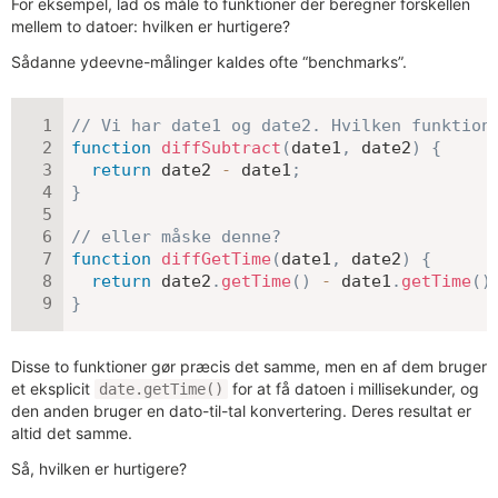
For eksempel, lad os måle to funktioner der beregner forskellen
mellem to datoer: hvilken er hurtigere?
Sådanne ydeevne-målinger kaldes ofte “benchmarks”.
// Vi har date1 og date2. Hvilken funktion
function
diffSubtract
(
date1
,
 date2
)
{
return
 date2 
-
 date1
;
}
// eller måske denne?
function
diffGetTime
(
date1
,
 date2
)
{
return
 date2
.
getTime
(
)
-
 date1
.
getTime
(
)
}
Disse to funktioner gør præcis det samme, men en af dem bruger
et eksplicit
for at få datoen i millisekunder, og
date.getTime()
den anden bruger en dato-til-tal konvertering. Deres resultat er
altid det samme.
Så, hvilken er hurtigere?