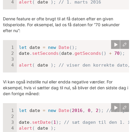
alert
(
 date 
)
;
// 1. marts 2016
Denne feature er ofte brugt til at få datoen efter en given
tidsperiode. For eksempel, lad os få datoen for “70 sekunder
efter nu”:
let
 date 
=
new
Date
(
)
;
date
.
setSeconds
(
date
.
getSeconds
(
)
+
70
)
;
alert
(
 date 
)
;
// viser den korrekte dato,
Vi kan også indstille nul eller endda negative værdier. For
eksempel, hvis vi sætter dag til nul, så bliver det den sidste dag i
den forrige måned:
let
 date 
=
new
Date
(
2016
,
0
,
2
)
;
// 2. jan
date
.
setDate
(
1
)
;
// sæt dagen til den 1. i
alert
(
 date 
)
;