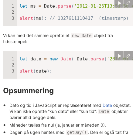
let
 ms 
=
 Date
.
parse
(
'2012-01-26T13:51:50.4
alert
(
ms
)
;
// 1327611110417  (timestamp)
Vi kan med det samme oprette et
objekt fra
new Date
tidsstempel:
let
 date 
=
new
Date
(
 Date
.
parse
(
'2012-01-2
alert
(
date
)
;
Opsummering
Dato og tid i JavaScript er repræsenteret med
Date
objektet.
Vi kan ikke oprette “kun dato” eller “kun tid”:
objekter
Date
bærer altid begge dele.
Måneder tælles fra nul (ja, januar er måneden 0).
Dagen på ugen hentes med
. Den er også talt fra
getDay()