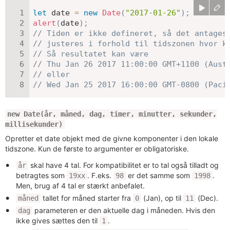
let
 date 
=
new
Date
(
"2017-01-26"
)
;
alert
(
date
)
;
// Tiden er ikke defineret, så det antages
// justeres i forhold til tidszonen hvor k
// Så resultatet kan være
// Thu Jan 26 2017 11:00:00 GMT+1100 (Aust
// eller
// Wed Jan 25 2017 16:00:00 GMT-0800 (Paci
new Date(år, måned, dag, timer, minutter, sekunder,
millisekunder)
Opretter et date objekt med de givne komponenter i den lokale
tidszone. Kun de første to argumenter er obligatoriske.
skal have 4 tal. For kompatibilitet er to tal også tilladt og
år
betragtes som
. F.eks.
er det samme som
.
19xx
98
1998
Men, brug af 4 tal er stærkt anbefalet.
tallet for måned starter fra
(Jan), op til
(Dec).
måned
0
11
parameteren er den aktuelle dag i måneden. Hvis den
dag
ikke gives sættes den til
.
1