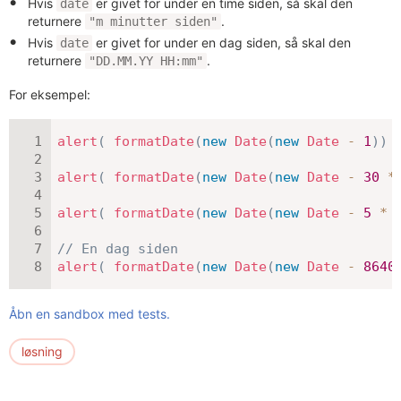
Hvis
er givet for under en time siden, så skal den
date
returnere
.
"m minutter siden"
Hvis
er givet for under en dag siden, så skal den
date
returnere
.
"DD.MM.YY HH:mm"
For eksempel:
alert
(
formatDate
(
new
Date
(
new
Date
-
1
)
)
alert
(
formatDate
(
new
Date
(
new
Date
-
30
*
alert
(
formatDate
(
new
Date
(
new
Date
-
5
*
// En dag siden
alert
(
formatDate
(
new
Date
(
new
Date
-
8640
Åbn en sandbox med tests.
løsning