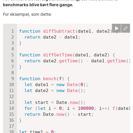
benchmarks blive kørt flere gange.
For eksempel, som dette:
function
diffSubtract
(
date1
,
 date2
)
{
return
 date2 
-
 date1
;
}
function
diffGetTime
(
date1
,
 date2
)
{
return
 date2
.
getTime
(
)
-
 date1
.
getTime
(
)
}
function
bench
(
f
)
{
let
 date1 
=
new
Date
(
0
)
;
let
 date2 
=
new
Date
(
)
;
let
 start 
=
 Date
.
now
(
)
;
for
(
let
 i 
=
0
;
 i 
<
100000
;
 i
++
)
f
(
date1
return
 Date
.
now
(
)
-
 start
;
}
let
 time1 
=
0
;