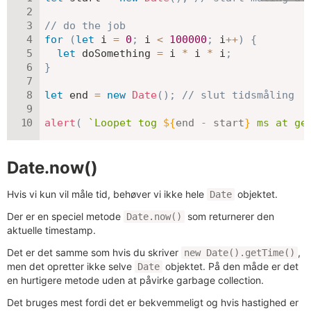
// do the job
for
(
let
 i 
=
0
;
 i 
<
100000
;
 i
++
)
{
let
 doSomething 
=
 i 
*
 i 
*
 i
;
}
let
 end 
=
new
Date
(
)
;
// slut tidsmåling
alert
(
`
Loopet tog 
${
end 
-
 start
}
 ms at ge
Date.now()
Hvis vi kun vil måle tid, behøver vi ikke hele
objektet.
Date
Der er en speciel metode
som returnerer den
Date.now()
aktuelle timestamp.
Det er det samme som hvis du skriver
,
new Date().getTime()
men det opretter ikke selve
objektet. På den måde er det
Date
en hurtigere metode uden at påvirke garbage collection.
Det bruges mest fordi det er bekvemmeligt og hvis hastighed er