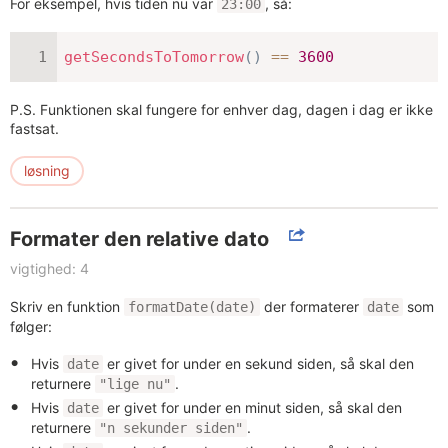
For eksempel, hvis tiden nu var
, så:
23:00
getSecondsToTomorrow
(
)
==
3600
P.S. Funktionen skal fungere for enhver dag, dagen i dag er ikke
fastsat.
løsning
Formater den relative dato
vigtighed: 4
Skriv en funktion
der formaterer
som
formatDate(date)
date
følger:
Hvis
er givet for under en sekund siden, så skal den
date
returnere
.
"lige nu"
Hvis
er givet for under en minut siden, så skal den
date
returnere
.
"n sekunder siden"