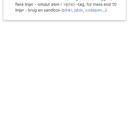
flere linjer - omslut dem i
-tag, for mere end 10
<pre>
linjer - brug en sandbox (
plnkr
,
jsbin
,
codepen
…)