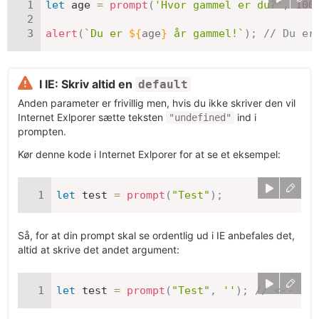
let
 age 
=
prompt
(
'Hvor gammel er du?'
,
100
alert
(
`
Du er 
${
age
}
 år gammel!
`
)
;
// Du er
I IE: Skriv altid en
default
Anden parameter er frivillig men, hvis du ikke skriver den vil
Internet Exlporer sætte teksten
ind i
"undefined"
prompten.
Kør denne kode i Internet Exlporer for at se et eksempel:
let
 test 
=
prompt
(
"Test"
)
;
Så, for at din prompt skal se ordentlig ud i IE anbefales det,
altid at skrive det andet argument:
let
 test 
=
prompt
(
"Test"
,
''
)
;
// <-- for