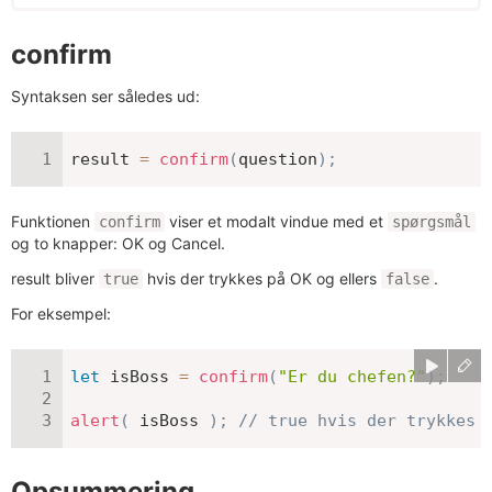
confirm
Syntaksen ser således ud:
result 
=
confirm
(
question
)
;
Funktionen
viser et modalt vindue med et
confirm
spørgsmål
og to knapper: OK og Cancel.
result bliver
hvis der trykkes på OK og ellers
.
true
false
For eksempel:
let
 isBoss 
=
confirm
(
"Er du chefen?"
)
;
alert
(
 isBoss 
)
;
// true hvis der trykkes 
Opsummering