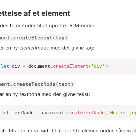
ttelse af et element
ndes to metoder til at oprette DOM-noder:
ment.createElement(tag)
er en ny
elementnode
med det givne tag:
let
 div 
=
 document
.
createElement
(
'div'
)
;
ment.createTextNode(text)
er en ny
textnode
med den givne tekst:
let
 textNode 
=
 document
.
createTextNode
(
'Her er je
leste tilfælde er vi nødt til at oprette elementnoder, såsom