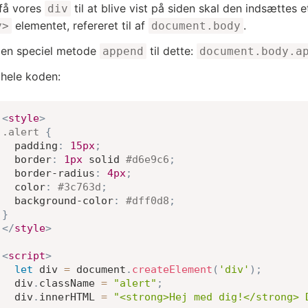
 få vores
til at blive vist på siden skal den indsættes e
div
elementet, refereret til af
.
y>
document.body
 en speciel metode
til dette:
append
document.body.a
 hele koden:
<
style
>
.alert
{
padding
:
15
px
;
border
:
1
px
 solid 
#d6e9c6
;
border-radius
:
4
px
;
color
:
#3c763d
;
background-color
:
#dff0d8
;
}
</
style
>
<
script
>
let
 div 
=
 document
.
createElement
(
'div'
)
;
  div
.
className 
=
"alert"
;
  div
.
innerHTML 
=
"<strong>Hej med dig!</strong> 