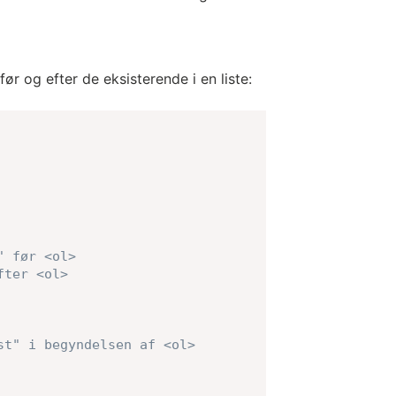
ør og efter de eksisterende i en liste:
" før <ol>
fter <ol>
st" i begyndelsen af <ol>