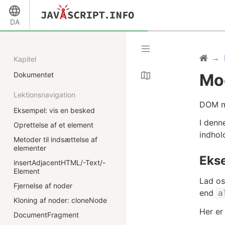
DA
Kapitel
Dokumentet
Mod
Lektionsnavigation
DOM mo
Eksempel: vis en besked
I denn
Oprettelse af et element
indhol
Metoder til indsættelse af
elementer
Ekse
insertAdjacentHTML/-Text/-
Element
Lad os
Fjernelse af noder
end
a
Kloning af noder: cloneNode
Her er
DocumentFragment