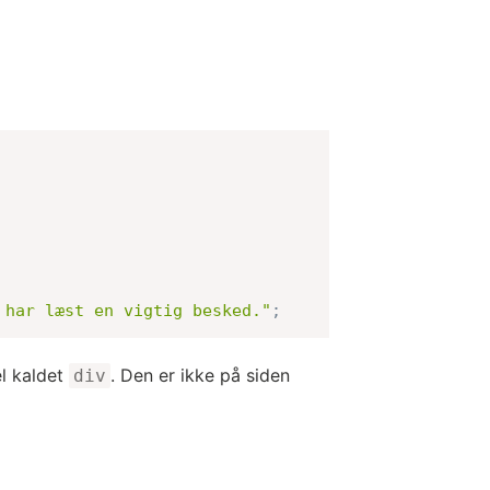
 har læst en vigtig besked."
;
el kaldet
. Den er ikke på siden
div