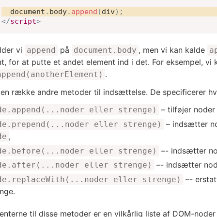
  document
.
body
.
append
(
div
)
;
</
script
>
lder vi
på
, men vi kan kalde
append
document.body
a
, for at putte et andet element ind i det. For eksempel, vi k
.
append(anotherElement)
 en række andre metoder til indsættelse. De specificerer h
– tilføjer noder
de.append(...noder eller strenge)
– indsætter n
de.prepend(...noder eller strenge)
,
de
–- indsætter no
de.before(...noder eller strenge)
–- indsætter nod
de.after(...noder eller strenge)
–- ersta
de.replaceWith(...noder eller strenge)
enge.
nterne til disse metoder er en vilkårlig liste af DOM-node