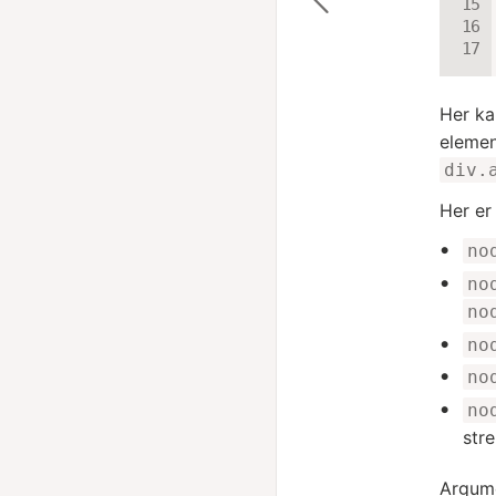
Her ka
element
div.
Her er
no
no
no
no
no
no
str
Argume