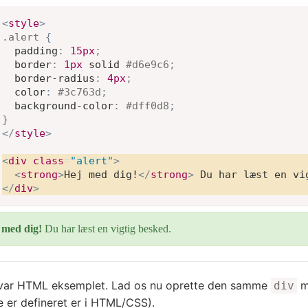
<
style
>
.alert
{
padding
:
15
px
;
border
:
1
px
 solid 
#d6e9c6
;
border-radius
:
4
px
;
color
:
#3c763d
;
background-color
:
#dff0d8
;
}
</
style
>
<
div
class
=
"
alert
"
>
<
strong
>
Hej med dig!
</
strong
>
</
div
>
var HTML eksemplet. Lad os nu oprette den samme
me
div
e er defineret er i HTML/CSS).