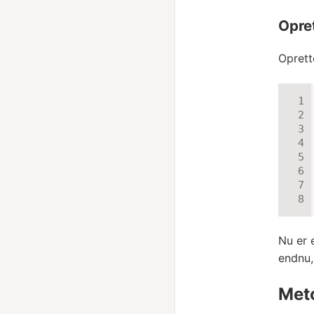
Opre
Oprett
Nu er 
endnu,
Meto