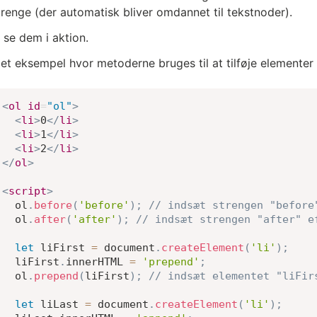
trenge (der automatisk bliver omdannet til tekstnoder).
 se dem i aktion.
 et eksempel hvor metoderne bruges til at tilføje elementer f
<
ol
id
=
"
ol
"
>
<
li
>
0
</
li
>
<
li
>
1
</
li
>
<
li
>
2
</
li
>
</
ol
>
<
script
>
  ol
.
before
(
'before'
)
;
// indsæt strengen "before
  ol
.
after
(
'after'
)
;
// indsæt strengen "after" e
let
 liFirst 
=
 document
.
createElement
(
'li'
)
;
  liFirst
.
innerHTML 
=
'prepend'
;
  ol
.
prepend
(
liFirst
)
;
// indsæt elementet "liFir
let
 liLast 
=
 document
.
createElement
(
'li'
)
;