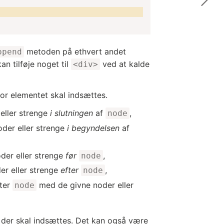
metoden på ethvert andet
ppend
an tilføje noget til
ved at kalde
<div>
vor elementet skal indsættes.
 eller strenge
i slutningen
af
,
node
oder eller strenge
i begyndelsen
af
der eller strenge
før
,
node
er eller strenge
efter
,
node
tter
med de givne noder eller
node
r der skal indsættes. Det kan også være