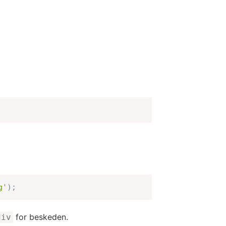
g'
)
;
for beskeden.
div