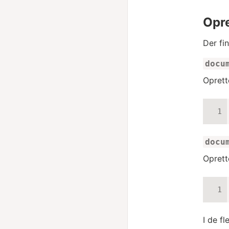
Opre
Der fi
docu
Oprett
docu
Oprett
I de f