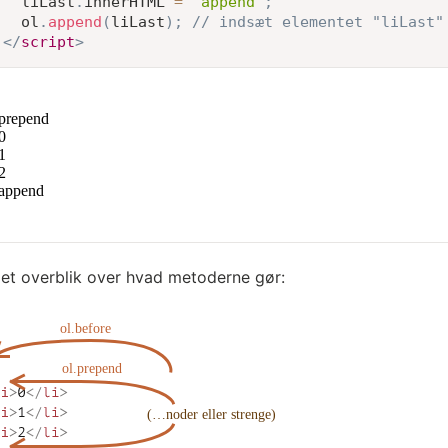
  liLast
.
innerHTML 
=
'append'
;
  ol
.
append
(
liLast
)
;
// indsæt elementet "liLast"
</
script
>
 et overblik over hvad metoderne gør: