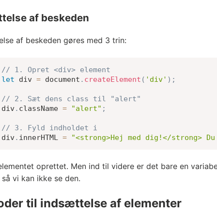
ttelse af beskeden
else af beskeden gøres med 3 trin:
// 1. Opret <div> element
let
 div 
=
 document
.
createElement
(
'div'
)
;
// 2. Sæt dens class til "alert"
div
.
className 
=
"alert"
;
// 3. Fyld indholdet i
div
.
innerHTML 
=
"<strong>Hej med dig!</strong> Du
elementet oprettet. Men ind til videre er det bare en variab
 så vi kan ikke se den.
der til indsættelse af elementer