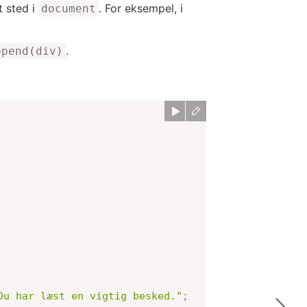
t sted i
. For eksempel, i
document
.
ppend(div)
Du har læst en vigtig besked."
;